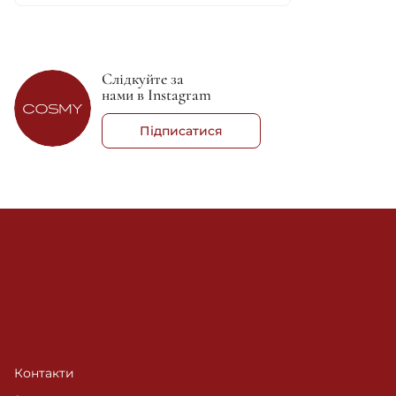
Доставка та оплата: Виберіть зручний спосіб
доставки та варіант оплати, щоб ваш кондиціонер
швидко та безпечно опинився у вас.
Отримайте консультацію: Якщо у вас виникли
Слідкуйте за
питання або вам потрібна допомога, наша команда
нами в Instagram
готова проконсультувати і допомогти з вибором.
Робити покупки в Cosmy зовсім нескладно, навіть
Підписатися
приємно! Дозвольте собі насолоджуватися турботою
про ваше волосся — обирайте Cosmy!
Контакти