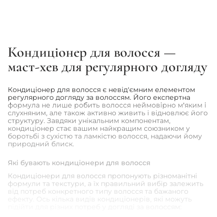
40ml
(+1 варіант)
250ml
405 грн
1 205 грн
Кондиціонер для волосся —
1
2
3
...
12
маст-хев для регулярного догляду
Кондиціонер для волосся є невід'ємним елементом
регулярного догляду за волоссям. Його експертна
формула не лише робить волосся неймовірно м'яким і
слухняним, але також активно живить і відновлює його
структуру. Завдяки унікальним компонентам,
кондиціонер стає вашим найкращим союзником у
боротьбі з сухістю та ламкістю волосся, надаючи йому
природний блиск.
Які бувають кондиціонери для волосся
Кондиціонери для волосся пропонують різноманітні
формули та текстури, а їх правильний вибір залежить
від потреб конкретного типу волосся та бажаного
ефекту. Ось кілька видів кондиціонерів, які можуть
підійти для різних потреб у догляді за волоссям: