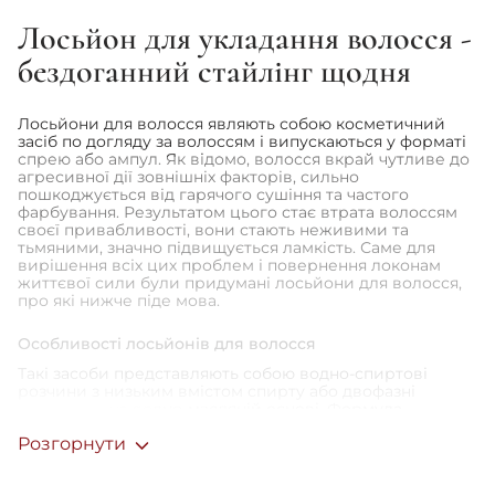
Orising BiORising Permanente
Biologica №1
Лосьйон для укладання волосся -
2 440 грн
бездоганний стайлінг щодня
Лосьйони для волосся являють собою косметичний
засіб по догляду за волоссям і випускаються у форматі
спрею або ампул. Як відомо, волосся вкрай чутливе до
агресивної дії зовнішніх факторів, сильно
пошкоджується від гарячого сушіння та частого
фарбування. Результатом цього стає втрата волоссям
своєї привабливості, вони стають неживими та
тьмяними, значно підвищується ламкість. Саме для
вирішення всіх цих проблем і повернення локонам
життєвої сили були придумані лосьйони для волосся,
про які нижче піде мова.
Особливості лосьйонів для волосся
Такі засоби представляють собою водно-спиртові
розчини з низьким вмістом спирту або двофазні
продукти - на водно-масляній основі. Формула
лосьйону може містити такі компоненти:
Розгорнути
органічні кислоти
молочко