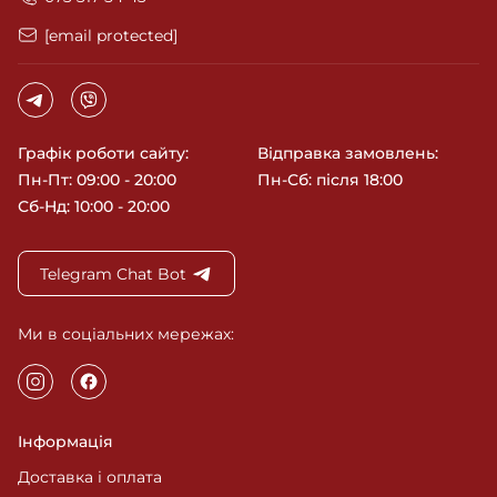
рішенням стане купити його в інтернет-магазині
Cosmy! Високоякісна продукція від офіційних
[email protected]
виробників Joico, Orising, La Biosthetique, Davroe і т.д.
Прекрасним доповненням до вашого замовлення
стане безкоштовна консультація наших спеціалістів та
швидка доставка у будь-яку точку України. Cosmy бути
красивою так просто!
Графік роботи сайту:
Відправка замовлень:
Пн-Пт: 09:00 - 20:00
Пн-Сб: після 18:00
Сб-Нд: 10:00 - 20:00
Telegram Chat Bot
Ми в соціальних мережах:
Інформація
Доставка і оплата