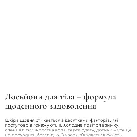
MOROCCANOIL
MOROCCANOIL
Лосьйон для тіла
Лосьйон для тіла “Пелюстки
“Цитрусовий бум” -
жоржини” - Moroccanoil
Moroccanoil Soleil de Tanger
Dahlia Rouge Body Lotion
Body Lotion
1 344 грн
1 344 грн
1 680 грн
1 680 грн
Лосьйони для тіла – формула
1
2
3
4
щоденного задоволення
Шкіра щодня стикається з десятками факторів, які
поступово виснажують її. Холодне повітря взимку,
спека влітку, жорстка вода, тертя одягу, дотики – усе це
не проходить безслідно. З часом з’являється сухість,