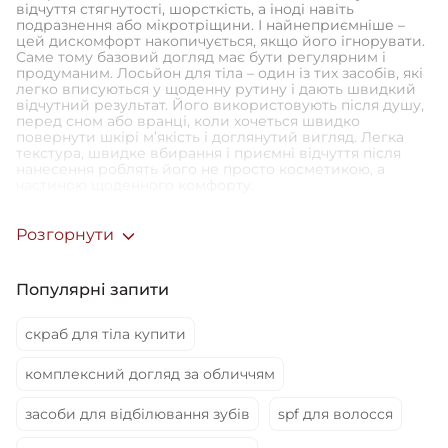
відчуття стягнутості, шорсткість, а іноді навіть
подразнення або мікротріщини. І найнеприємніше –
цей дискомфорт накопичується, якщо його ігнорувати.
Саме тому базовий догляд має бути регулярним і
продуманим. Лосьйон для тіла – один із тих засобів, які
легко вписуються у щоденну рутину і дають швидкий
відчутний результат. Його використовують після душу,
перед сном або вранці, коли хочеться швидко
повернути шкірі м’якість і доглянутий вигляд. Легка
текстура, швидке вбирання і приємні відчуття після
нанесення роблять його не просто косметикою, а
частиною щоденного комфорту.
Розгорнути
Лосьйон для тіла – легкий формат, серйозний догляд
Для тіла лосьйон – це засіб із легкою консистенцією,
який швидко розподіляється по шкірі та не залишає
Популярні запити
відчуття липкості. Він працює делікатно, але системно:
підтримує баланс вологи, допомагає зберегти
еластичність і робить шкіру більш приємною на дотик.
скраб для тіла купити
Купити лосьйон для тіла варто через виконання
засобом ряду функцій:
комплексний догляд за обличчям
глибоко зволожує – активні компоненти
допомагають утримувати вологу, завдяки чому
засоби для відбілювання зубів
spf для волосся
шкіра довше залишається м’якою і не пересихає
протягом дня;