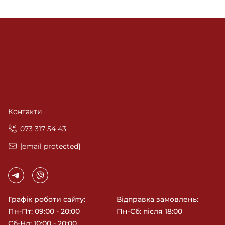
відобразиться на її загальному стані. Належний догляд
після пілінгу допоможе пом’якшити можливі побічні
ефекти та максимально подовжити результати
процедури.
Контакти
‎073 317 54 43
[email protected]
Графік роботи сайту:
Відправка замовлень:
Пн-Пт: 09:00 - 20:00
Пн-Сб: після 18:00
Сб-Нд: 10:00 - 20:00