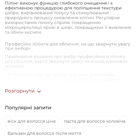
Пілінг виконує функцію глибокого очищення і є
ефективною процедурою для поліпшення текстури
шкіри, вирівнювання тонусу та стимулювання
природного процесу оновлення клітин. Регулярне
використання пілінгу сприяє покращенню
мікроциркуляції крові в шкірі, покращуючи її живлення
та обмін киснем.
Професійні пілінги для обличчя: на що звернути увагу
при виборі
Приймаючи рішення про вибір професійного пілінгу
для обличчя, варто звернути увагу на кілька ключових
аспектів:
Визначте ваш тип шкіри та її стан. Наприклад,
чутлива шкіра може потребувати більш щадного
підходу, у той час як жирна шкіра може бути
схильною до акне та вимагати боротьби з
Розгорнути
надлишком себуму.
Визначте, які конкретні проблеми ви хочете
вирішити за допомогою пілінгу. Це може бути
Популярні запити
боротьба з акне, зменшення пігментації, поліпшення
текстури шкіри або зменшення зморшок.
віск для волосся ціна
паста для волосся чоловіча
Зверніть увагу на активні інгредієнти у складі
засобу та їх концентрацію. Наприклад, пілінги на
основі альфа- та бета-гідроксикислот, таких як
бальзам для волосся після миття