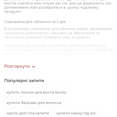
могли снитися вам тільки уві сні, але це реальність, ми
допоможемо вам розібратися в цьому чудовому
продукті.
Сироватка для обличчя та її дія
В основному сироватки для обличчя мають зволожуючі
і живильні властивості, націлені на збагачення та
насичення цінними складами ваш епідерміс.
На відміну від кремів, сироватки мають миттєву дію,
шкіра буквально на очах розгладжується, стає м'якою та
пружною. Саме тому, власниці прекрасної статі у
захваті від цього продукту.
Розгорнути
Вибір сироватки для обличчя
У косметичному світі чимало різних засобів для
догляду за шкірою обличчя. Креми, лосьйони, спреї,
Популярні запити
маски, а також сироватки – як необхідний етап у
догляді. Кожна з нас, запитувала себе - "Як же знайти ту
саму сироватку?" - Легко і просто! Адже ми підготували
купить лосьон для роста волос
спеціально для вас б'юті "шпаргалку", яка, безсумнівно,
послужить вам надалі.
купити бальзам для волосся
Перед вибором тієї довгоочікуваної сироватки,
визначся, який ефект ви від неї очікуєте:
масло для тіла купити
купити маску під очі