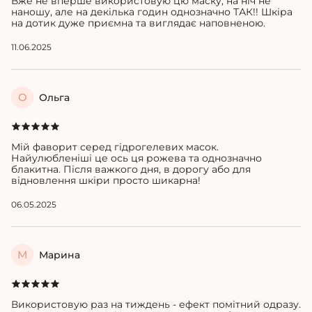
Вже не вперше використовую цю маску, на ніч не
наношу, але на декілька годин однозначно ТАК!! Шкіра
на дотик дуже приємна та виглядає наповненою.
11.06.2025
О
Ольга
Мій фаворит серед гідрогелевих масок.
Найулюбленіші це ось ця рожева та однозначно
блакитна. Після важкого дня, в дорогу або для
відновлення шкіри просто шикарна!
06.05.2025
М
Марина
Використовую раз на тиждень - ефект помітний одразу.