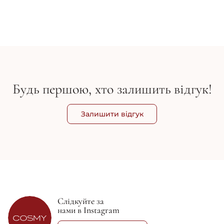
864 грн
960 грн
1 2
Будь першою, хто залишить відгук!
Залишити відгук
Слідкуйте за
нами в Instagram