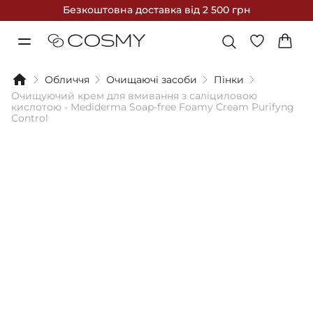
Безкоштовна доставка
від 2 500 грн
Обличчя
Очищаючі засоби
Пінки
Очищуючий крем для вмивання з саліциловою
кислотою - Mediderma Soap-free Foamy Cream Purifyng
Control