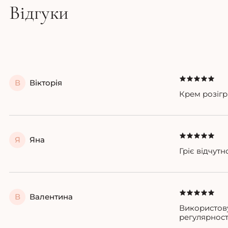
Відгуки
В
Вікторія
Крем розігр
Я
Яна
Гріє відчут
В
Валентина
Використову
регулярност