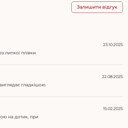
Залишити відгук
23.10.2025
з липкої плівки.
22.08.2025
 виглядає гладкішою.
15.02.2025
кою на дотик, при