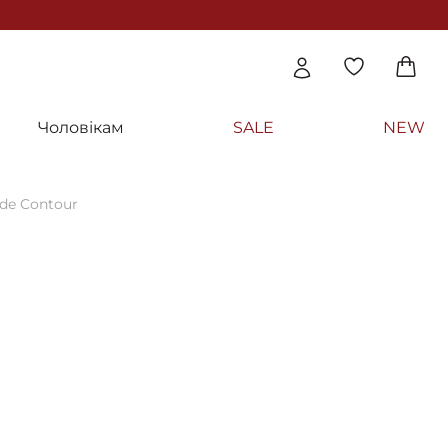
Чоловікам
SALE
NEW
de Contour
ла "Контуруючий" - Styx Naturcosmetic Aro
ntour