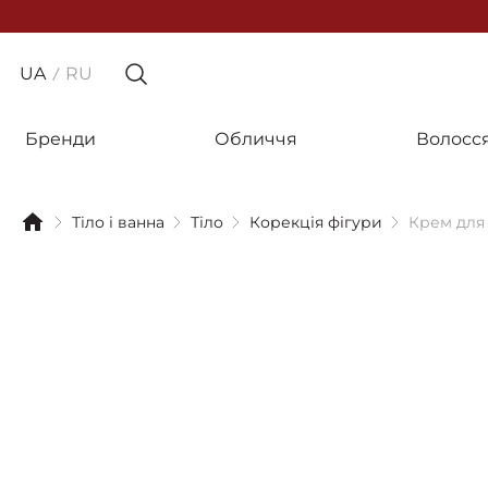
UA
RU
Бренди
Обличчя
Волосс
Тіло і ванна
Тіло
Корекція фігури
Крем для 