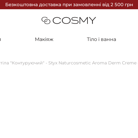
Безкоштовна доставка
при замовленні
від 2 500 грн
я
Макіяж
Тіло і ванна
тіла "Контуруючий" - Styx Naturcosmetic Aroma Derm Creme 
10%
BESTSELLER
Styx
Крем для ті
Creme de Co