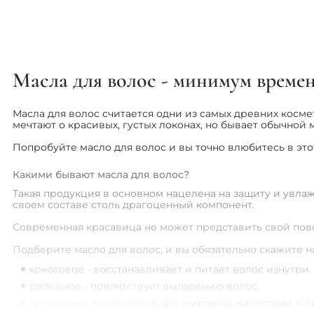
Масла для волос - минимум времен
Масла для волос считается одни из самых древних косм
мечтают о красивых, густых локонах, но бывает обычной 
Попробуйте масло для волос и вы точно влюбитесь в это
Какими бывают масла для волос?
Такая продукция в основном нацелена на защиту и увла
своем составе столь драгоценный компонент.
Современная красавица не может представить свой повс
Подберите масло для волос, и вы обязательно скажите н
кокосовое - восстанавливает и питает волос изнутри.
репейное - препятствует выпадению волос.
аргановое - насыщает пряди жирными кислотами и в