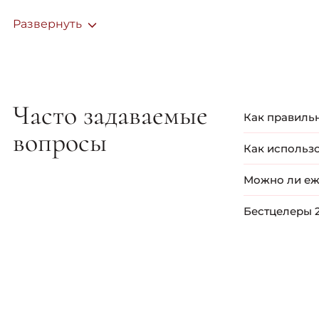
масло авокадо - дарит локонам блеск и шелковистост
Развернуть
Часто такие средства содержат в своем составе несколь
Масла для волос и как их используют
Все мы девочки любим всякие косметические “штучки” д
ассортимент может пугать, но это не проблема, ведь мы
Часто задаваемые
Косметический рынок предлагает ошеломляющий выбор
Как правиль
питательные для тусклых волос;
вопросы
При выборе не
двухфазное масло;
Как использ
Для тонких в
термозащитное для прядей, подвергающихся частым 
подходят бол
Для достижен
профессионал
универсальные масла;
Можно ли еж
Нанесите неск
волос. Чтобы 
Избегайте нан
зимний уход;
волосы реагир
Использовани
немного масл
Бестцелеры 2
против выпадения;
Для сильно п
компоненты, 
увлажнение и
восстанавливающее;
привести к от
Сыворотка 
для секущихся и поврежденных кончиков;
ограничиться
поэтому даже
Масло бабас
профессиональные масла для волос;
Масло для 
разглаживающее;
Выравниваю
для роста;
Масло мака
для восстановления;