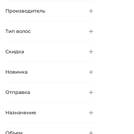
-
грн
Производитель
Тип волос
Abril et Nature
2
85 товаров
Anillo
1
Скидка
Beaver Professional
11
Вьющиеся
6
Только со cкидками
43
BESTSELLER
Bjorn Axen
2
Для всех типов
49
Новинка
Curly Shyll
3
Для жирной кожи
2
Только новинки
1
Davroe
2
Для сухой кожи
3
Отправка
Dsd de Luxe
1
Для чувствительной кожи
1
Готов к отправке
10
Ella Bache
1
Жесткие
1
Бесплатно из Новой Почты
8
Назначение
Envie
2
Жирные
1
Erayba
2
Ломкие
7
Hadat Cosmetics
1
Объем
Непослушные
4