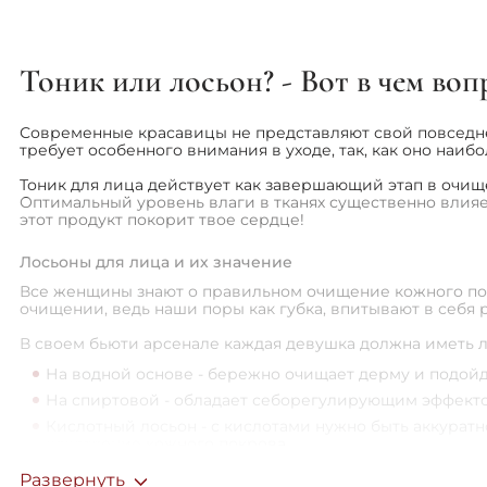
Skeyndor
2
Skin&Lab
5
Тоник или лосьон? - Вот в чем воп
Skin1004
4
Современные красавицы не представляют свой повседневн
Smart4derma
4
требует особенного внимания в уходе, так, как оно на
Teoxane
1
Тоник для лица действует как завершающий этап в очище
Оптимальный уровень влаги в тканях существенно влияе
Terrazen
1
этот продукт покорит твое сердце!
Thalgo
3
Лосьоны для лица и их значение
Tocobo
3
Все женщины знают о правильном очищение кожного покро
Transparent Lab
2
очищении, ведь наши поры как губка, впитывают в себя 
UIQ
1
В своем бьюти арсенале каждая девушка должна иметь л
На водной основе - бережно очищает дерму и подойд
Usolab
7
На спиртовой - обладает себорегулирующим эффектом
VT Cosmetics
1
Кислотный лосьон - с кислотами нужно быть аккурат
осветление кожного покрова.
Valmont
3
Щелочный - прекрасно подходит для проблемной кожи
Развернуть
Vivant Skin Care
4