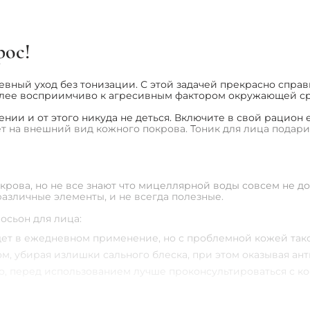
1
2
3
...
рос!
ый уход без тонизации. С этой задачей прекрасно справитс
иболее восприимчиво к агресивным фактором окружающей с
нии и от этого никуда не деться. Включите в свой рацион
т на внешний вид кожного покрова. Тоник для лица подарит
ва, но не все знают что мицеллярной воды совсем не дост
различные элементы, и не всегда полезные.
осьон для лица:
ет в ежедневном применение, но с проблемной кожей тако
, убирая излишки сального блеска, при этом оказывая ант
но, перед использованием лучше проконсультироваться с к
, склонной к акне, раздражениям и покраснения.