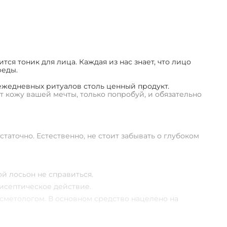
14
я тоник для лица. Каждая из нас знает, что лицо
реды.
 ежедневных ритуалов столь ценный продукт.
 кожу вашей мечты, только попробуй, и обязательно
аточно. Естественно, не стоит забывать о глубоком
й лосьон не справиться.
исептическое действие.
осметологом. В основном средство нацелено на