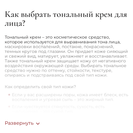
Как выбрать тональный крем для
1
2
3
лица?
Тональный крем – это косметическое средство,
которое используется для выравнивания тона лица,
маскировки воспалений, постакне, покраснений,
темных кругов под глазами. Он придает коже сияющий
и свежий вид, матирует, увлажняет и восстанавливает.
Также тональный крем защищает кожу от негативного
воздействия окружающей среды. Выбирать тональное
средство нужно по оттенку, стойкости, текстуре,
опираясь и подстраиваясь под свой тип кожи.
Как определить свой тип кожи?
Если у вас расширены поры, кожа имеет блеск, есть
воспаления и угревая сыпь – это жирный тип.
Если чувствуется стянутость, сухость, есть
шелушение – это сухой тип.
Есть значительное покраснение, раздражение на
Развернуть
коже, возможно часто замечаете расширенные
кровеносные сосуды (купероз) – это
чувствительный тип.