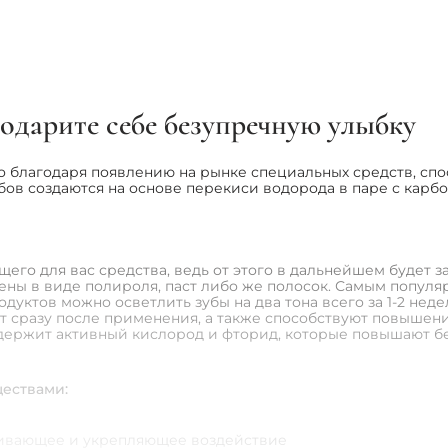
для коррекции
ile V34 Colour
erum
05 грн
подарите себе безупречную улыбку
 благодаря появлению на рынке специальных средств, спос
бов создаются на основе перекиси водорода в паре с карб
его для вас средства, ведь от этого в дальнейшем будет 
ны в виде полироля, паст либо же полосок. Самым популя
ктов можно осветлить зубы на два тона всего за 1-2 нед
т сразу после применения, а также способствуют повышени
одержит активный кислород и фторид, которые повышают б
ествами:
ливающее и укрепляющее воздействие