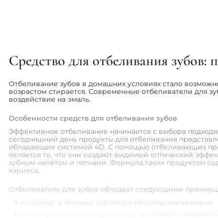
HISMILE
Сыворотка 
цвета - Hism
Corrector S
1 1
1 299 грн
Средство для отбеливания зубов: 
Отбеливание зубов в домашних условиях стало возможно
возрастом стирается. Современные отбеливатели для зу
воздействие на эмаль.
Особенности средств для отбеливания зубов
Эффективное отбеливание начинается с выбора подходящ
сегодняшний день продукты для отбеливания представле
обладающие системой 4D. С помощью отбеливающих проду
является то, что они создают видимый оптический эффек
зубным налётом и пятнами. Формула таких продуктом с
кариеса.
Отбеливатель для зубов обладает следующими преимущ
результат в течение короткого промежутка времени
помимо отбеливания оказывает активное восстанав