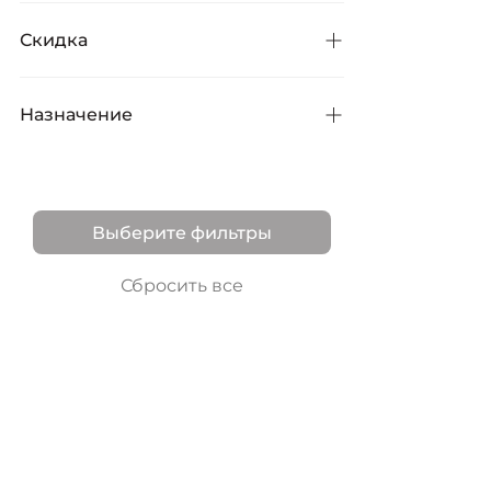
-
грн
Скидка
Только со cкидками
1
Назначение
Восстановление
1
1 товар
Осветление
1
15%
ПРОД
Выберите фильтры
Сбросить все