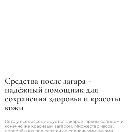
SKEYNDOR
SESDERMA
Освежающая эмульсия после
Восстанавливающий гель
загара для лица и тела -
после солнца -
Skeyndor Sun Expertise Fresh
SesDermaREPASKIN
After Sun Emulsion
Facial/Body After Sun gel
1 379 грн
1 206 грн
1 888 грн
1 340 грн
Средства после загара -
1
2
надёжный помощник для
сохранения здоровья и красоты
кожи
Лето у всех ассоциируется с жарой, ярким солнцем и
конечно же красивым загаром. Множество часов,
проведённых под палящими солнечными лучами,