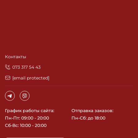
инструкциям производителя или консультации
специалиста Cosmy.
Интернет-магазин Cosmy предлагает оригинальную
продукцию известных брендов Academie, Babor,
Christina, Institutum и многие другие. Быстрая доставка
заказов в любую точку Украины и отзывчивость наших
специалистов станет отличным дополнением к вашему
"боксу красоты". Cosmy – позаботься о здоровье и
красоте своей кожи.
Контакты
‎073 317 54 43
[email protected]
График работы сайта:
Отправка заказов:
Пн-Пт: 09:00 - 20:00
Пн-Сб: до 18:00
Сб-Вс: 10:00 - 20:00