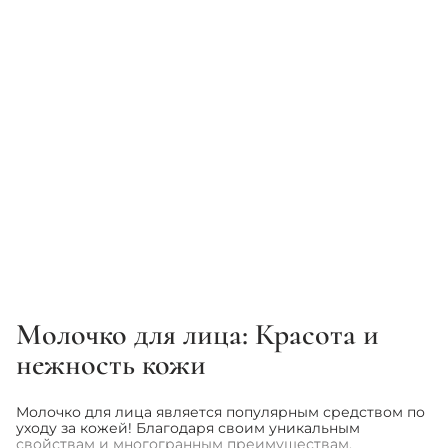
CIRCADIA
ACADEMIE
Миндальное молочко для
Гипоаллергенное молочко -
очищения кожи лица -
Academie Visage LAIT HYPO-
Circadia Amandola Milk
SENSIBLE
Cleanser
60ml
(+1 вариант)
200ml
(+1 вариант)
770 грн
1 342 грн
855 грн
1 491 грн
Молочко для лица: Красота и
1
2
3
нежность кожи
Молочко для лица является популярным средством по
уходу за кожей! Благодаря своим уникальным
свойствам и многогранным преимуществам,