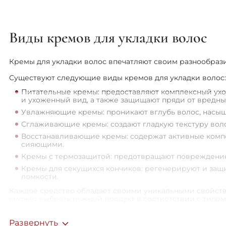
Виды кремов для укладки волос
Кремы для укладки волос впечатляют своим разнообрази
Существуют следующие виды кремов для укладки волос:
Питательные кремы: предоставляют комплексный уход
и ухоженный вид, а также защищают пряди от вредн
Увлажняющие кремы: проникают вглубь волос, насыща
Сглаживающие кремы: создают гладкую текстуру воло
Восстанавливающие кремы: содержат активные комп
сияющими.
Кремы с термозащитой: предотвращают повреждение 
Кремы для секущихся кончиков: регенерируют и защ
ломкости.
Каждое средство обладает своими уникальными свойств
сможет выбрать нужный продукт в соответствии с типом
Как использовать крем для укладки волос
Развернуть