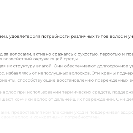
1
2
3
ем, удовлетворяя потребности различных типов волос и уч
 за волосами, активно сражаясь с сухостью, перхотью и 
ых воздействий окружающей среды.
я их структуру влагой. Они обеспечивают долгосрочное у
с, избавляясь от непослушных волосков. Эти кремы подче
оненты, способствующие восстановлению поврежденных во
волос при использовании термических средств, поддержи
ищают кончики волос от дальнейших повреждений. Они дел
ами, предоставляя комплексный уход и поддерживая здоро
 своих волос и конкретными потребностями.