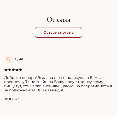
Отзывы
Оставить отзыв
Д
Діна
Доброго вечора! Згадала що не подякувала Вам за
посилочку.Та не знайшла Вашу нову сторінку...тому
пишу тут, хоч і з запізненням...Дякую! За оперативність я
за подаруночок! Ви як завжди!
30.11.2023