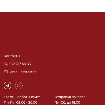
Roucou Tanning Oil SPF 6
Солнцезащитный спрей для тела с антивозрастным
эффектом SPF30 - Mesoestetic Antiaging body sun
mist SPF 30
Аква-спрей для загара SPF6 - Histomer Histan Aqua
Spray Bronze & Fresh
Контакты
‎073 317 54 43
[email protected]
График работы сайта:
Отправка заказов:
Пн-Пт: 09:00 - 20:00
Пн-Сб: до 18:00