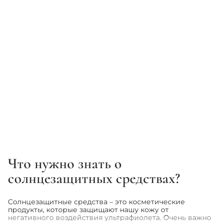
COLORESCIENCE
HISTOMER
Солнцезащитный крем для
Солнцезащитный крем для
тела SPF 50 - Colorescience
лица и тела - Histomer Histan
Sunforgettable® Total
Active Protection Special
Protection™ Body Shield
Cream SPF50+
Body Shield Classic
(+1 вариант)
2 916 грн
1 867 грн
3 240 грн
Что нужно знать о
1
2
3
...
7
солнцезащитных средствах?
Солнцезащитные средства – это косметические
продукты, которые защищают нашу кожу от
негативного воздействия ультрафиолета. Очень важно