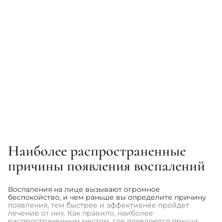
INSTITUT ESTHEDERM
ACNEMY
Сыворотка для лица - Institut
Пластырь с микроиглами для
Esthederm Intensive Propolis +
ранних стадий прыщей -
Concentrate Serum
Acnemy Zitless (5xpatches)
2 471 грн
1 149 грн
2 907 грн
Наиболее распространенные
1
2
3
...
5
причины появления воспалений
Воспаления на лице вызывают огромное
беспокойство, и чем раньше вы определите причину
появления, тем быстрее и эффективнее пройдет
лечение от них. Как правило, наиболее
распространенным местом, где появляются прыщи,