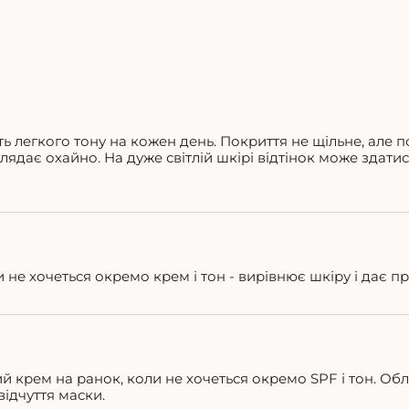
ть легкого тону на кожен день. Покриття не щільне, але 
лядає охайно. На дуже світлій шкірі відтінок може здати
и не хочеться окремо крем і тон - вирівнює шкіру і дає п
й крем на ранок, коли не хочеться окремо SPF і тон. Об
відчуття маски.