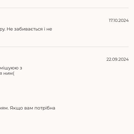
17.10.2024
у. Не забивається і не
22.09.2024
змішуюю з
я ним(
ням. Якщо вам потрібна