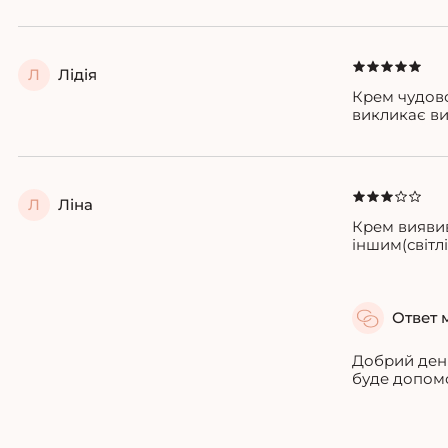
Л
Лідія
Крем чудово
викликає ви
Л
Ліна
Крем виявив
іншим(світл
Ответ 
Добрий день
буде допомо