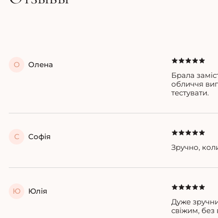
О
Олена
Брала заміс
обличчя виг
тестувати.
С
Софія
Зручно, кол
Ю
Юлія
Дуже зручни
свіжим, без 