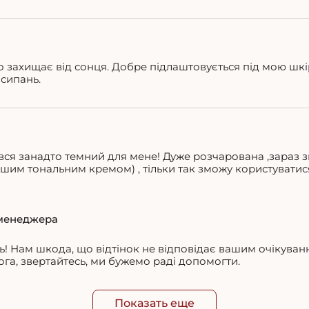
 захищає від сонця. Добре підлаштовується під мою шкір
сипань.
ся занадто темний для мене! Дуже розчарована ,зараз 
ішим тональним кремом) , тільки так зможу користуватис
менеджера
! Нам шкода, що відтінок не відповідає вашим очікуван
га, звертайтесь, ми бужемо раді допомогти.
Показать еще