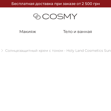
Бесплатная доставка
при заказе
от 2 500 грн
Макияж
Тело и ванная
Солнцезащитный крем с тоном - Holy Land Cosmetics Sun
-15%
BESTSELLE
Holy Land
Солнцезащит
Sunbrella S