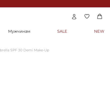
Мужчинам
SALE
NEW
brella SPF 30 Demi Make-Up
R
ный крем с тоном - Holy Land Cosmetics
PF 30 Demi Make-Up