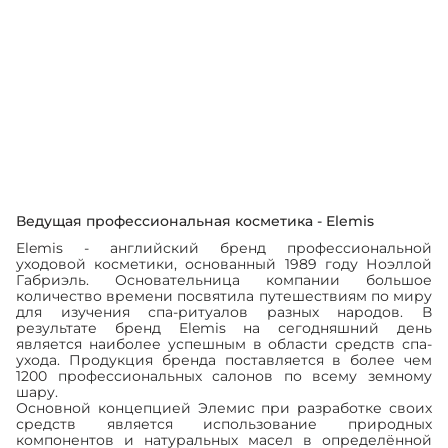
Суперфуд масло - Elemis
Суперфуд Дневной крем -
Superfood Facial Oil
Elemis Superfood Day Cream
2 673 грн
2 673 грн
2 970 грн
2 970 грн
1
2
3
...
8
Ведущая профессиональная косметика - Elemis
Elemis - английский бренд профессиональной
уходовой косметики, основанный 1989 году Ноэллой
Габриэль. Основательница компании большое
количество времени посвятила путешествиям по миру
для изучения спа-ритуалов разных народов. В
результате бренд Elemis на сегодняшний день
является наиболее успешным в области средств спа-
ухода. Продукция бренда поставляется в более чем
1200 профессиональных салонов по всему земному
шару.
Основной концепцией Элемис при разработке своих
средств является использование природных
компонентов и натуральных масел в определённой