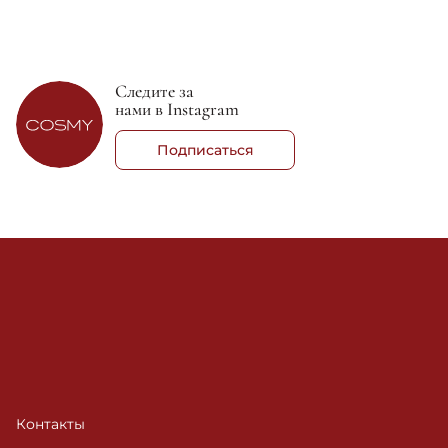
Japanese Camellia Body Oil Blend
- 2 592 грн
Тонер для чувствительной кожи Абрикос - Elemis Soothing
Apricot Toner
- 2 070 грн
Крем для тела Франжипани Монои - Elemis Frangipani Monoi
Body Cream
- 1 782 грн
Следите за
Бальзам для умывания Про-Коллаген Роза - Elemis Pro-
нами в Instagram
Collagen Rose Cleansing Balm
- 2 943 грн
Подписаться
Контакты