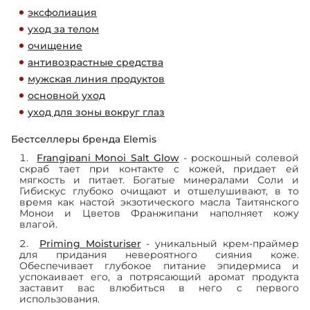
эксфолиация
уход за телом
очищение
антивозрастные средства
мужская линия продуктов
основной уход
уход для зоны вокруг глаз
Бестселлеры бренда Elemis
Frangipani Monoi Salt Glow
- р
оскошный солевой
скраб тает при контакте с кожей, придает ей
мягкость и питает. Богатые минералами Соли и
Гибискус глубоко очищают и отшелушивают, в то
время как настой экзотического масла Таитянского
Монои и Цветов Франжипани наполняет кожу
влагой.
Priming Moisturiser
- уникальный крем-праймер
для придания невероятного сияния коже.
Обеспечивает глубокое питание эпидермиса и
успокаивает его, а потрясающий аромат продукта
заставит вас влюбиться в него с первого
использования.