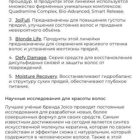
процедур. В продуктах этой линейки используется
множество фирменных уникальных комплексов:
Quadramine Complex, Bio-Advanced, Smart Release.
JoiFull
. Предназначены для повышения густоты
прядей, улучшения состояния волос и придания
невероятного объёма.
Blonde Life
. Продукты этой линейки
предназначены для сохранения красивого оттенка
волос и устранения желтизны прядей.
Defy Damage
. Серия средств для восстановления
дисульфидных связей и защиты волос от
повреждений.
Moisture Recovery
. Восстанавливают гидробаланс
и структуру сухих прядей, обеспечивают глубокое
питание.
Научные исследования для красоты волос
Лучшие учёные бренда Joico проводят постоянные
исследования для разработки новых, более
совершенных формул для своих средств. Самым
известным достижением на сегодня является синтез
искусственной молекулы кератина, которая по своим
свойствам и эффектам схожа с натуральным, который
содержится в человеческом волосе. Также в этой