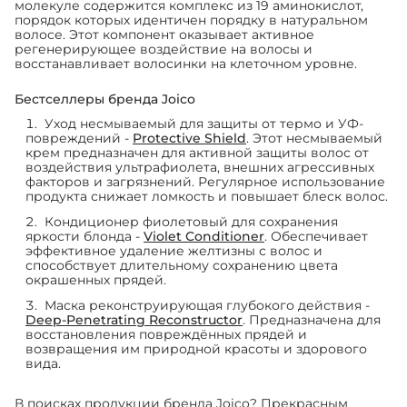
молекуле содержится комплекс из 19 аминокислот,
порядок которых идентичен порядку в натуральном
волосе. Этот компонент оказывает активное
регенерирующее воздействие на волосы и
восстанавливает волосинки на клеточном уровне.
Бестселлеры бренда Joico
Уход несмываемый для защиты от термо и УФ-
повреждений -
Protective Shield
. Этот несмываемый
крем предназначен для активной защиты волос от
воздействия ультрафиолета, внешних агрессивных
факторов и загрязнений. Регулярное использование
продукта снижает ломкость и повышает блеск волос.
Кондиционер фиолетовый для сохранения
яркости блонда -
Violet Conditioner
. Обеспечивает
эффективное удаление желтизны с волос и
способствует длительному сохранению цвета
окрашенных прядей.
Маска реконструирующая глубокого действия -
Deep-Penetrating Reconstructor
. Предназначена для
восстановления повреждённых прядей и
возвращения им природной красоты и здорового
вида.
В поисках продукции бренда Joico? Прекрасным