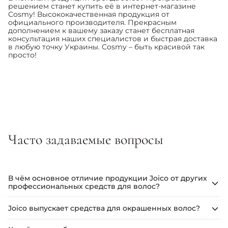
решением станет купить её в интернет-магазине
Cosmy! Высококачественная продукция от
официального производителя. Прекрасным
дополнением к вашему заказу станет бесплатная
консультация наших специалистов и быстрая доставка
в любую точку Украины. Cosmy – быть красивой так
просто!
Часто задаваемые вопросы
В чём основное отличие продукции Joico от других
профессиональных средств для волос?
Joico использует запатентованные технологии восстановления
структуры волос, в том числе комплекс SmartRelease,
Joico выпускает средства для окрашенных волос?
доставляющий кератин, аргановое масло и биотин внутрь
волосяного стержня. Это обеспечивает не просто косметический
У бренда Joico есть целые линейки, разработанные специально