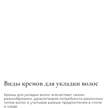
LA BIOSTHETIQUE
BJORN AXEN
Крем легкий текстурующий
Формирующий крем для
для естественной фиксации
кудрей - Bjorn Axen Curl
волос - La Biosthetique Style
Creator Cream
Light Defining Cream
1 156 грн
978 грн
1 360 грн
1 150 грн
Виды кремов для укладки волос
1
2
3
Кремы для укладки волос впечатляют своим
разнообразием, удовлетворяя потребности различных
типов волос и учитывая разные предпочтения в стиле
и уходе.