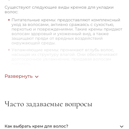
Существуют следующие виды кремов для укладки
волос:
Питательные кремы: предоставляют комплексный
уход за волосами, активно сражаясь с сухостью,
перхотью и повреждениями. Такие кремы придают
волосам здоровый и ухоженный вид, а также
защищают пряди от вредных воздействий
окружающей среды.
Увлажняющие кремы: проникают вглубь волос,
насыщая их структуру влагой. Они обеспечивают
долгосрочное увлажнение, придавая волосам
мягкость.
Сглаживающие кремы: создают гладкую текстуру
волос, избавляясь от непослушных волосков. Эти
Развернуть
кремы подчеркивают ухоженный и шелковистый
вид волос.
Восстанавливающие кремы: содержат активные
компоненты, способствующие восстановлению
поврежденных волос. Они делают волосы
Часто задаваемые вопросы
крепкими, эластичными и сияющими.
Кремы с термозащитой: предотвращают
повреждение волос при использовании
термических средств, поддерживая здоровье
волос.
Как выбрать крем для волос?