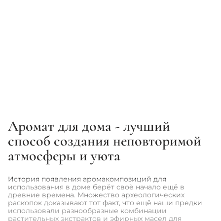
ANILLO
HISTOMER
Парфюмированное саше -
Парфюмерная композиция -
Anillo Black Tea Perfume
Histomer Living Essence
Sachet
268 грн
2 158 грн
315 грн
2 397 грн
Аромат для дома - лучший
1
2
3
способ создания неповторимой
атмосферы и уюта
История появления аромакомпозиций для
использования в доме берёт своё начало ещё в
древние времена. Множество археологических
раскопок доказывают тот факт, что ещё наши предки
использовали разнообразные комбинации
растительных экстрактов и эфирных масел для