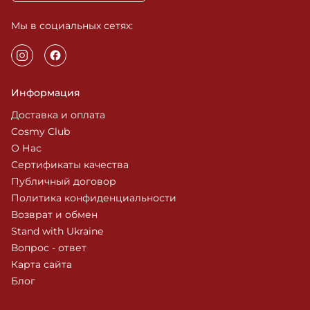
В поисках ароматов для дома? Прекрасным решением
станет купить их в интернет-магазине Cosmy!
Высококачественная продукция от официальных
Мы в социальных сетях:
производителей Elemis, SALT & STONE, La Sultane De
Saba, Rituals и т.д. Прекрасным дополнением к вашему
заказу станет бесплатная консультация наших
специалистов и быстрая доставка в любую точку
Украины. Cosmy – быть красивой так просто!
Информация
Доставка и оплата
Cosmy Club
О Нас
Сертификаты качества
Публичный договор
Политика конфиденциальности
Возврат и обмен
Stand with Ukraine
Вопрос - ответ
Карта сайта
Блог