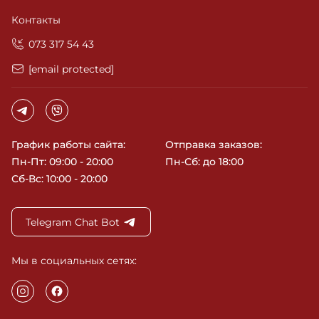
возвращаются к нам снова и снова. Ведь у нас
качественная продукция от оригинальных
Контакты
производителей, проверена годами и опытом
потребителей. А бонус к этому - быстрая доставка в
‎073 317 54 43
любую точку Украины и отзывчивость на ваши
желания. Оставайтесь вместе с нами и шикарные
[email protected]
волосы вам обеспечены!
График работы сайта:
Отправка заказов:
Пн-Пт: 09:00 - 20:00
Пн-Сб: до 18:00
Сб-Вс: 10:00 - 20:00
Telegram Chat Bot
Мы в социальных сетях: