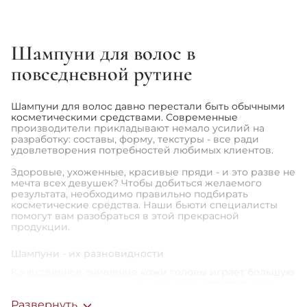
690 грн
380 грн
475 грн
Шампуни для волос в
1
2
3
...
22
повседневной рутине
Шампуни для волос давно перестали быть обычными
косметическими средствами. Современные
производители прикладывают немало усилий на
разработку: составы, форму, текстуры - все ради
удовлетворения потребностей любимых клиентов.
Здоровые, ухоженные, красивые пряди - и это разве не
мечта всех девушек? Чтобы добиться желаемого
результата, необходимо правильно подбирать
косметические средства. Наши бьюти специалисты
помогут вам разобраться в этой прекрасной
продукции.
Шампуни - их разновидности
Качественное очищение кожи головы играет большую
роль для внешнего ухоженного вида современных
девушек. Каждая красавица знает, что без качественно
Развернуть
шампуня повседневный уход невозможен!