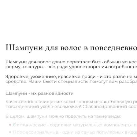
215 
268 грн
Шампуни для волос в повседневно
Шампуни для волос давно перестали быть обычными кос
форму, текстуры - все ради удовлетворения потребност
Здоровые, ухоженные, красивые пряди - и это разве не
средства. Наши бьюти специалисты помогут вам разобра
Шампуни - их разновидности
Качественное очищение кожи головы играет большую ро
повседневный уход невозможен! Сбалансированный сост
В целом, шампуни можно поделить на такие виды:
Органические - содержат натуральные компоненты, 
Профессиональные - одни из самых популярных видо