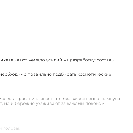
грн
380 грн
475 грн
22
кладывают немало усилий на разработку: составы,
а, необходимо правильно подбирать косметические
ждая красавица знает, что без качественно шампуня
, но и бережно ухаживают за каждым локоном.
й головы.