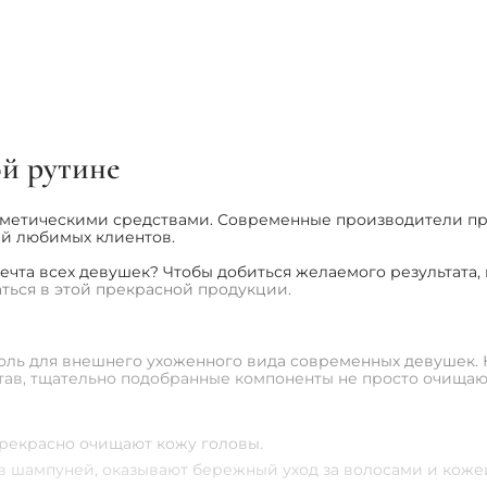
Women Folligen Shampoo
грн
1 495 грн
690 
1
2
3
...
й рутине
метическими средствами. Современные производители при
ей любимых клиентов.
 мечта всех девушек? Чтобы добиться желаемого результат
ться в этой прекрасной продукции.
ль для внешнего ухоженного вида современных девушек. Ка
ав, тщательно подобранные компоненты не просто очищают
прекрасно очищают кожу головы.
в шампуней, оказывают бережный уход за волосами и коже