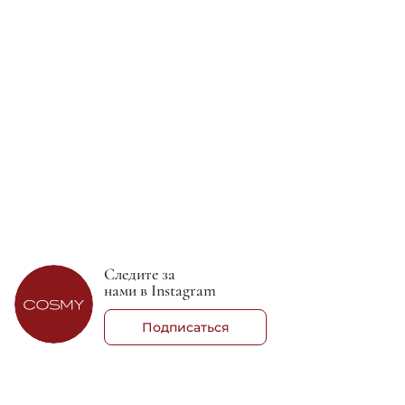
YON-KA
YON-KA
Молочко после загара - Yon-
Крем с максимальной
Ka Lait Apres Soleil
защитой от солнца - Yon-ka
Ultra Protection SPF 50
2 160 грн
2 400 грн
Следите за
нами в Instagram
Подписаться