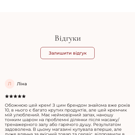
1 425 грн
2 
Відгуки
Залишити відгук
Л
Ліна
Обожнюю цей крем! З цим брендом знайома вже років
10, в нього є багато крутих продуктів, але цей кремчик
мій улюблений. Має неймовірний запах, наношу
тонким шаром на проблемні ділянки після масажу/
тренажерного залу або гарячого душу. Результатом
задоволена. В цьому магазині купувала вперше, але
дуже вдячна за якісний товар та сервіс, відправили в