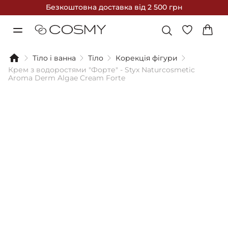
Безкоштовна доставка
від 2 500 грн
Тіло і ванна
Тіло
Корекція фігури
Крем з водоростями "Форте" - Styx Naturcosmetic
Aroma Derm Algae Cream Forte