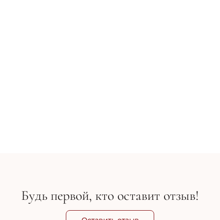
Применение:
Рекомендовано наносить на очищенный 
Не используйте при раздражении и ср
бритья.
Приобрести оригинальную, сертифиц
косметику La Biosthetique по доступным це
нас на сайте Cosmy.com.ua. Удобная, быстр
бесплатная доставка в любой регион
Квалифицированная консультация при выб
Cosmy club - бонусная прогр
1 360 грн
зарегистрированных клиентов.
В корзину
Будь первой, кто оставит отзыв!