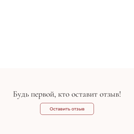
Приобрести оригинальную, сертифициров
косметику Janssen Cosmetics по доступным
можно у нас на сайте Cosmy.com.ua. Удобная
а также бесплатная доставка в любой регио
Квалифицированная консультация при выбо
Cosmy club - бонусная программа для
794 грн
882 грн
зарегистрированных клиентов.
В корзину
Будь первой, кто оставит отзыв!
Оставить отзыв