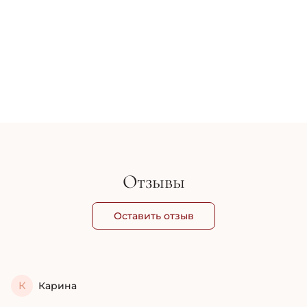
также бесплатная доставка от 2000 грн. Вы
получить бесплатную консультацию, приобр
на сайте. При регистрации на сайте дискон
программы для клиентов Cosmy вы получит
1 921 грн
сумму чека до 10%.
В корзину
Отзывы
Оставить отзыв
К
Карина