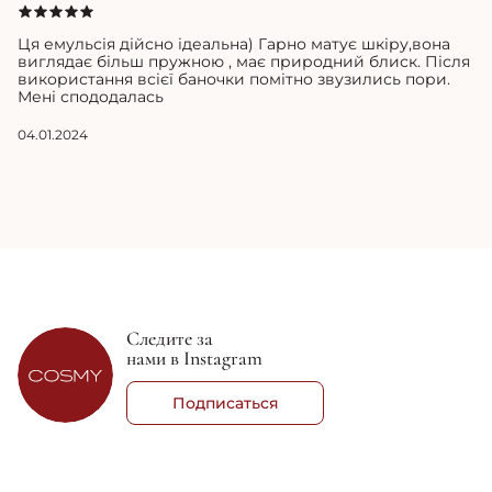
Ця емульсія дійсно ідеальна) Гарно матує шкіру,вона
виглядає більш пружною , має природний блиск. Після
використання всієї баночки помітно звузились пори.
Мені спододалась
04.01.2024
Следите за
нами в Instagram
Подписаться