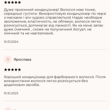
Дуже приємний кондиціонер! Волосся маю тонке,
середньої густоти. Використовую кондиціонер по черзі
з масками і він чудово справляється) Надає необхідне
зволоження, еластичність, не обтяжує, волосся легко
розчісується, допомагає від ламкості. Як на мене запах
дуже смачний , схоже на полуничний йогурт, не
хімічний та не нав'язливий.
15.01.2024
Я
Ярослава
Хороший кондиціонер для фарбованого волосся. Після
використання волосся легко розчісується без
додаткових засобів.
15.10.2023