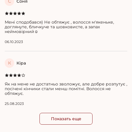
С
Соня
Мені сподобався) Не обтяжує , волосся м'якеньке,
доглянуте, бличкуче та шовковисте, а запах
неймовірний☺️
06.10.2023
К
Кіра
Як на мене не достатньо зволожує, але добре розпутує ,
посічені кінчики стали менш помітні. Волосся не
обтяжує.
25.08.2023
Показать еще