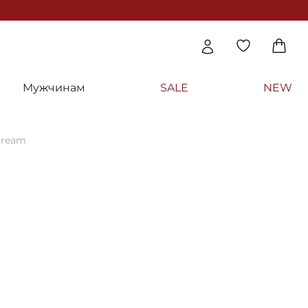
Мужчинам
SALE
NEW
Cream
г Розмарин-Календула - Dr. Kadir Rosemar
oot Cream