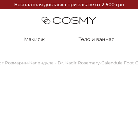
Бесплатная доставка
при заказе
от 2 500 грн
Макияж
Тело и ванная
г Розмарин-Календула - Dr. Kadir Rosemary-Calendula Foot 
-10%
Dr. Kadir
Крем для но
Calendula F