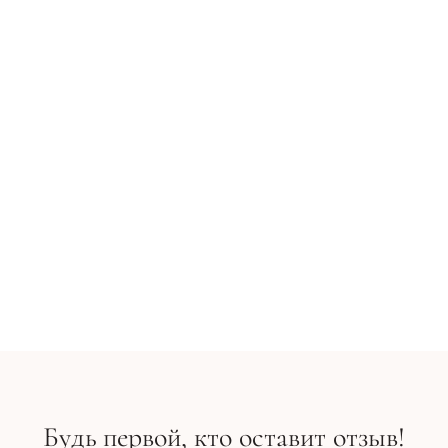
Применение:
Равномерно распределите средство на хо
очищенную область вокруг глаз. Сделайте 
массаж до полного впитывания.
Приобрести оригинальную, сертифициров
косметику SeSDerma по доступным ценам м
на сайте Cosmy.com.ua. Удобная, быстрая, а
бесплатная доставка в любой регион Украи
Квалифицированная консультация при выбо
Cosmy club - бонусная программа для
1 331 грн
1 478 грн
зарегистрированных клиентов.
В корзину
Будь первой, кто оставит отзыв!