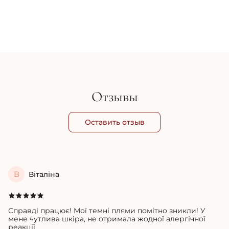
Осветляющие патчи с пептидами - Medi-Peel Hyaluron Dark
Ин
Benone Peptide 9 Ampoule Eye Patch
Br
563 грн
625 грн
5 
Отзывы
Оставить отзыв
В
Віталіна
Справді працює! Мої темні плями помітно зникли! У
мене чутлива шкіра, не отримала жодної алергічної
реакції.