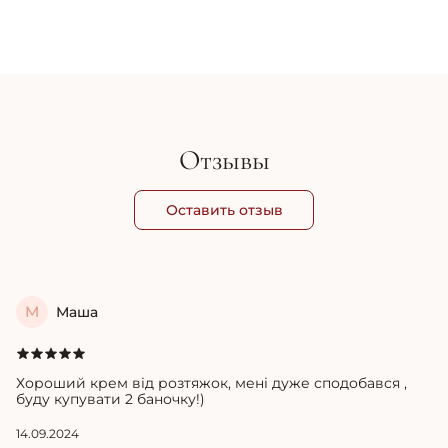
Ластекс - Укрепляющая эмульсия для эластичности кожи -
Ella Bache Lastex 10%
2 260 грн
Отзывы
Оставить отзыв
М
Маша
Хороший крем від розтяжок, мені дуже сподобався ,
буду купувати 2 баночку!)
14.09.2024