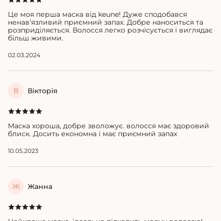
Це моя перша маска від keune! Дуже сподобався
ненавʼязливий приємний запах. Добре наноситься та
розприділяється. Волосся легко розчісується і виглядає
більш живими.
02.03.2024
В
Вікторія
Маска хороша, добре зволожує. волосся має здоровий
блиск. Досить економна і має приємний запах
10.05.2023
Ж
Жанна