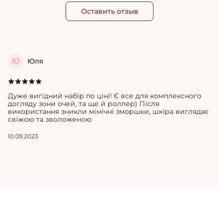
Оставить отзыв
Ю
Юля
Дуже вигідний набір по ціні! Є все для комплексного
догляду зони очей, та ще й роллер) Після
використання зникли мімічні зморшки, шкіра виглядає
свіжою та зволоженою
10.09.2023