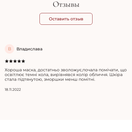
Отзывы
Оставить отзыв
В
Владислава
Хороша маска, достатньо зволожує,почала помічати, що
освітлює темні кола, вирівнявся колір обличчя. Шкіра
стала підтянутою, зморшки менш помітні.
18.11.2022