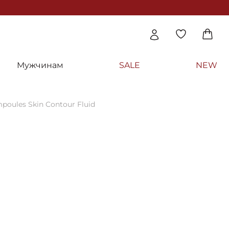
Мужчинам
SALE
NEW
oules Skin Contour Fluid
smetics
щая лифтинг-сыворотка - Janssen Cosmet
in Contour Fluid