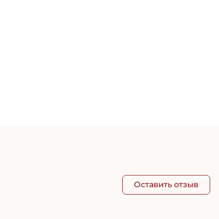
Успо
70ш
90 
Оставить отзыв