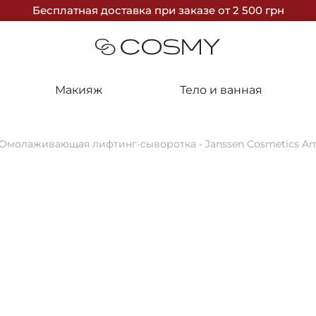
Бесплатная доставка
при заказе
от 2 500 грн
Макияж
Тело и ванная
Омолаживающая лифтинг-сыворотка - Janssen Cosmetics Amp
ПРОДАНО
Janssen Co
Омолаживаю
Ampoules Sk