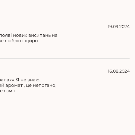
19.09.2024
 появі нових висипань на
уже люблю і щиро
16.08.2024
апаху. Я не знаю,
ий аромат , це непогано,
ез змін.