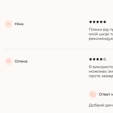
Н
Ніна
Плями від п
моїй шкірі 
рекомендую 
О
Олена
Я використов
можливо змі
проте завжди
Ответ 
Добрий день