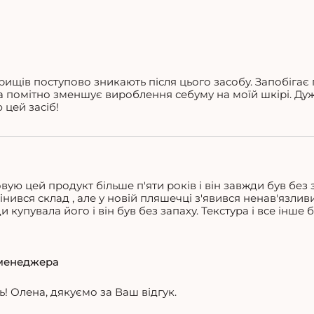
рищів поступово зникають після цього засобу. Запобігає
та помітно зменшує вироблення себуму на моїй шкірі. Д
цей засіб!
ую цей продукт більше п'яти років і він завжди був без з
нився склад , але у новій пляшечці з'явився ненав'язлив
 купувала його і він був без запаху. Текстура і все інше б
менеджера
! Олена, дякуємо за Ваш відгук.