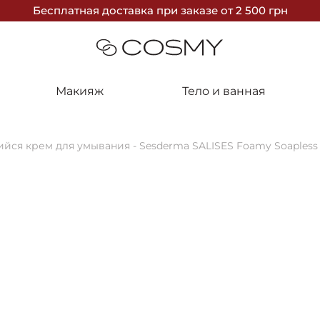
Бесплатная доставка
при заказе
от 2 500 грн
Макияж
Тело и ванная
йся крем для умывания - Sesderma SALISES Foamy Soapless
10%
SesDerma
Пенящийся 
Soapless Cr