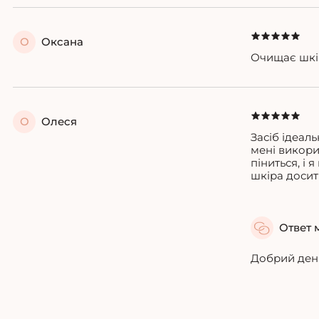
О
Оксана
Очищає шкір
О
Олеся
Засіб ідеал
мені викори
піниться, і 
шкіра досит
Ответ 
Добрий день