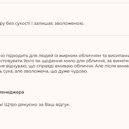
у без сухості і залишає зволоженою.
ьно підходить для людей із жирним обличчям та висипам
стовувати його як щоденне мило для обличчя, за винятк
я не відчуваю, що справді вмиваю обличчя. Але після вмив
ь суха, але зволожена, що дуже чудово.
менеджера
! Щтро дякуємо за Ваш відгук.