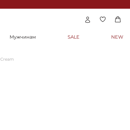
Мужчинам
SALE
NEW
 Cream
крем для умывания - Sesderma SALISES F
eam