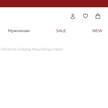
Мужчинам
SALE
NEW
hristina Ginseng Nourishing Cream
й крем с экстрактом женьшеня для норма
 Christina Ginseng Nourishing Cream