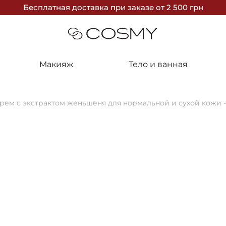
Бесплатная доставка
при заказе
от 2 500 грн
Макияж
Тело и ванная
ем с экстрактом женьшеня для нормальной и сухой кожи - C
15%
Christina
Питательны
сухой кожи -