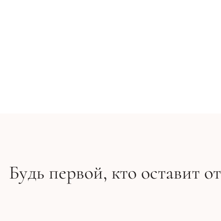
Пептидный крем для разглаживания и увлажнения к
3 894 грн
Будь первой, кто оставит о