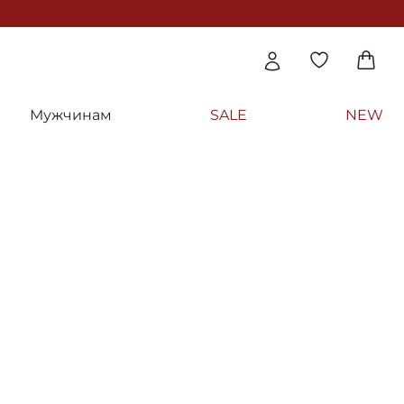
Мужчинам
SALE
NEW
нг - GiGi Ester C Daily Rice Exfoliator