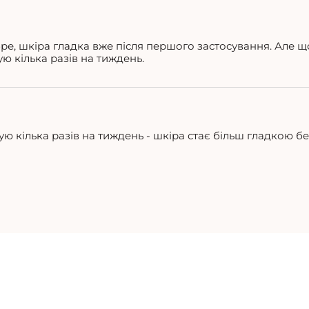
е, шкіра гладка вже після першого застосування. Але щ
ю кілька разів на тиждень.
ю кілька разів на тиждень - шкіра стає більш гладкою бе