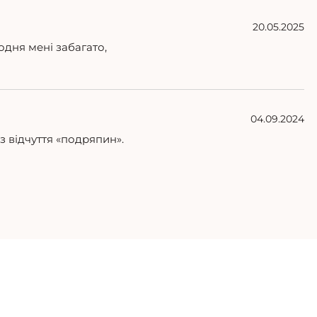
20.05.2025
одня мені забагато,
04.09.2024
з відчуття «подряпин».