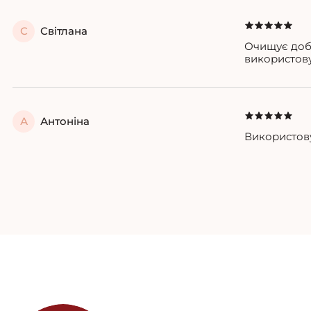
С
Світлана
Очищує добр
використову
А
Антоніна
Використову