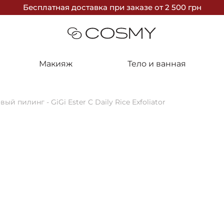
Бесплатная доставка
при заказе
от 2 500 грн
Макияж
Тело и ванная
ый пилинг - GiGi Ester C Daily Rice Exfoliator
10%
GiGi
Рисовый пили