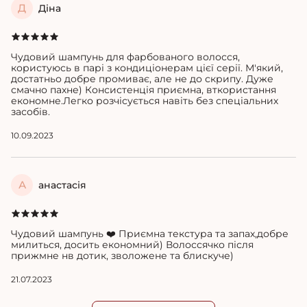
Д
Діна
Чудовий шампунь для фарбованого волосся,
користуюсь в парі з кондиціонерам цієї серії. М'який,
достатньо добре промиває, але не до скрипу. Дуже
смачно пахне) Консистенція приємна, вткористання
економне.Легко розчісується навіть без спеціальних
засобів.
10.09.2023
А
анастасія
Чудовий шампунь ❤️ Приємна текстура та запах,добре
милиться, досить економний) Волоссячко після
прижмне нв дотик, зволожене та блискуче)
21.07.2023