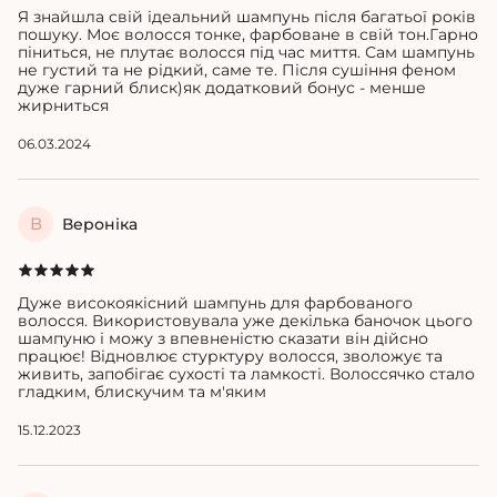
Я знайшла свій ідеальний шампунь після багатьої років
пошуку. Моє волосся тонке, фарбоване в свій тон.Гарно
піниться, не плутає волосся під час миття. Сам шампунь
не густий та не рідкий, саме те. Після сушіння феном
дуже гарний блиск)як додатковий бонус - менше
жирниться
06.03.2024
В
Вероніка
Дуже високоякісний шампунь для фарбованого
волосся. Використовувала уже декілька баночок цього
шампуню і можу з впевненістю сказати він дійсно
працює! Відновлює стурктуру волосся, зволожує та
живить, запобігає сухості та ламкості. Волоссячко стало
гладким, блискучим та м'яким
15.12.2023