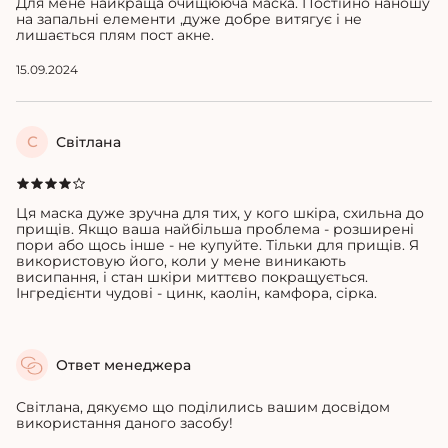
Для мене найкраща очищююча маска.
Постійно наношу
на запальні елементи ,дуже добре витягує і не
лишається плям пост акне.
15.09.2024
С
Світлана
Ця маска дуже зручна для тих, у кого шкіра, схильна до
прищів. Якщо ваша найбільша проблема - розширені
пори або щось інше - не купуйте. Тільки для прищів. Я
використовую його, коли у мене виникають
висипання, і стан шкіри миттєво покращується.
Інгредієнти чудові - цинк, каолін, камфора, сірка.
Ответ менеджера
Світлана, дякуємо що поділились вашим досвідом
використання даного засобу!