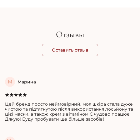
1 250 грн
1 
Отзывы
Оставить отзыв
М
Марина
Цей бренд просто неймовірний, моя шкіра стала дуже
чистою та підтягнутою після використання лосьйону та
цієї маски, а також крем з вітаміном С чудово працює!
Дякую!
Буду пробувати ще більше засобів!