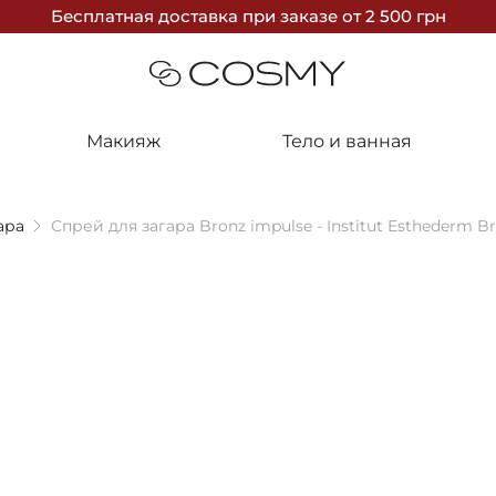
Бесплатная доставка
при заказе
от 2 500 грн
Макияж
Тело и ванная
ара
Спрей для загара Bronz impulse - Institut Esthederm B
НЕДОСТУПНО
Institut Es
Спрей для за
Impulse Fac