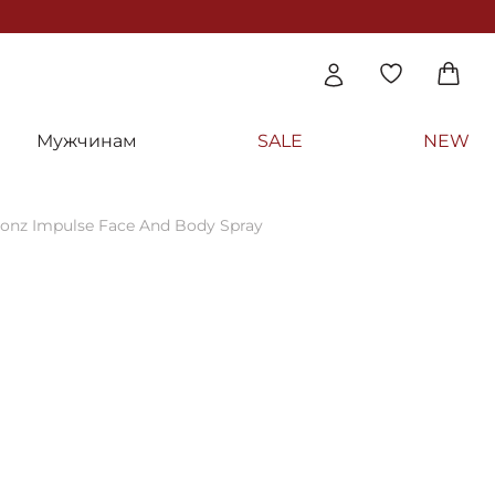
Мужчинам
SALE
NEW
ronz Impulse Face And Body Spray
thederm
гара Bronz impulse - Institut Esthederm Br
e And Body Spray