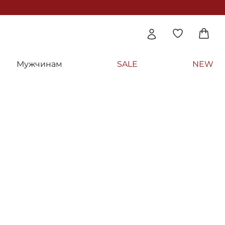
Мужчинам
SALE
NEW
ый восстанавливающий спрей - Envie Sub
rmo Spray
 дня
Модель:
114352