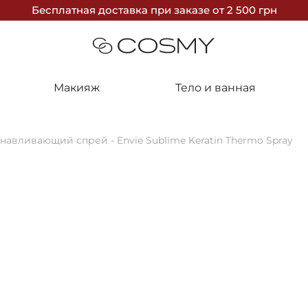
Бесплатная доставка
при заказе
от 2 500 грн
Макияж
Тело и ванная
авливающий спрей - Envie Sublime Keratin Thermo Spray
Envie
Термоактивн
Keratin The
Отправка 1-3