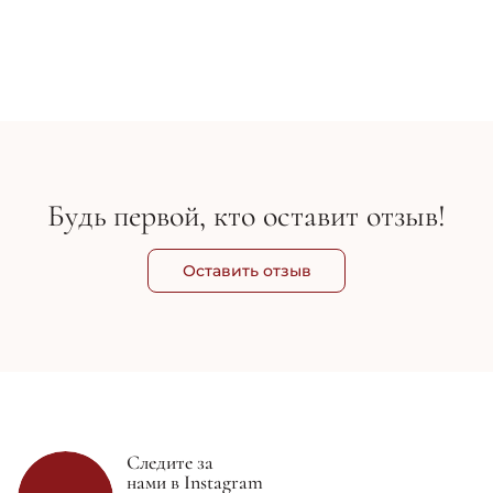
ферментов (без помпы) - Medik8 Press & Glow Refill
фе
1 575 грн
1 750 грн
2 
Будь первой, кто оставит отзыв!
Оставить отзыв
Следите за
нами в Instagram