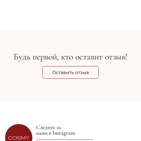
Control Treatment Mask
Co
1шт
126 грн
140 грн
1 1
Будь первой, кто оставит отзыв!
Оставить отзыв
Следите за
нами в Instagram