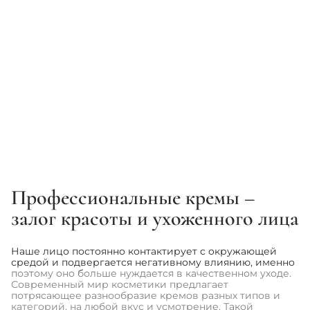
PURITO
BEAUTY OF JOSEON
Увлажняющий крем с
Солнцезащитный крем с
комплексом керамидов -
пробиотиками - Beauty Of
Purito Seoul Luminous
Joseon Relief Sun: Rice +
Ceramide Moisturizer
Probiotic SPF50+ PA++++
990 грн
666 грн
740 грн
Профессиональные кремы –
1
2
3
...
60
залог красоты и ухоженного лица
Наше лицо постоянно контактирует с окружающей
средой и подвергается негативному влиянию, именно
поэтому оно больше нуждается в качественном уходе.
Современный мир косметики предлагает
потрясающее разнообразие кремов разных типов и
категорий, на любой вкус и усмотрение. Такой