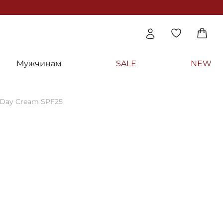
Мужчинам
SALE
NEW
 Day Cream SPF25
й дневной крем «Гидра Оптима» SPF25 -
a Day Cream SPF25