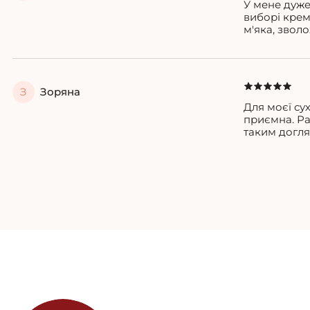
У мене дуже
виборі крем
м'яка, звол
З
Зоряна
Для моєї су
приємна. Ра
таким догл