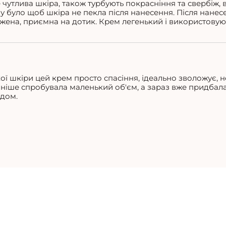
 чутлива шкіра, також турбують покрасніння та свербіж
у було щоб шкіра не пекла після нанесення. Після нанес
ожена, приємна на дотик. Крем легенький і використовую,
хої шкіри цей крем просто спасіння, ідеально зволожує, н
ніше спробувала маленький об'єм, а зараз вже придбал
ядом.