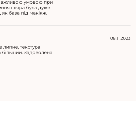
, важливою умовою при
ення шкіра була дуже
 як база під макіяж.
08.11.2023
е липне, текстура
а більший. Задоволена