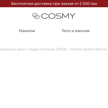
Бесплатная доставка
при заказе
от 2 500 грн
Макияж
Тело и ванная
невной крем «Гидра Оптима» SPF25 - Demax Hydra Optima
-15%
Demax
Увлажняющи
Hydra Optim